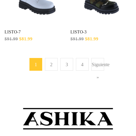
LISTO-7
LISTO-3
$91.99
$81.99
$91.99
$81.99
1
2
3
4
Siguiente
»