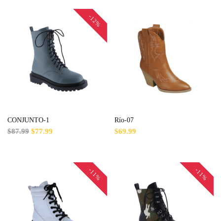
-12%
CONJUNTO-1
Río-07
$87.99
$77.99
$69.99
-11%
-11%