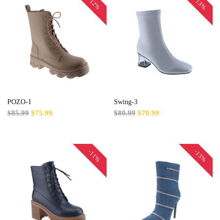
-12%
-13%
POZO-1
Swing-3
$85.99
$75.99
$80.99
$70.99
-11%
-13%